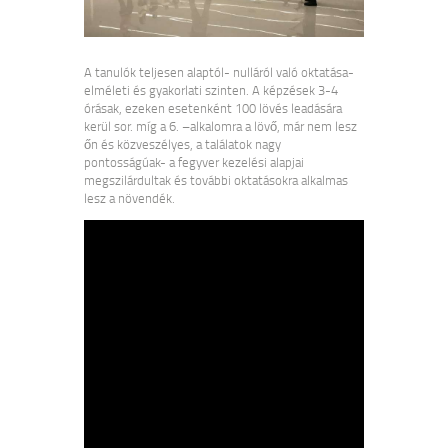
A tanulók teljesen alaptól- nulláról való oktatása-
elméleti és gyakorlati szinten. A képzések 3-4
órásak, ezeken esetenként 100 lövés leadására
kerül sor. míg a 6. –alkalomra a lövő, már nem lesz
őn és közveszélyes, a találatok nagy
pontosságúak- a fegyver kezelési alapjai
megszilárdultak és további oktatásokra alkalmas
lesz a növendék.