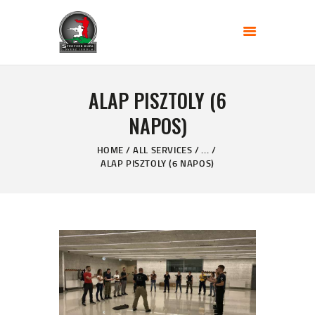
FŐOLDAL
ALAP PISZTOLY (6
KÉPZÉS TÍPUSOK
NAPOS)
AKTUÁLIS KÉPZÉSEK
HOME
ALL SERVICES
...
SZAKMAI MUNKÁSSÁGOM
ALAP PISZTOLY (6 NAPOS)
INFORMÁCIÓK
5 FEGYVERKUPA