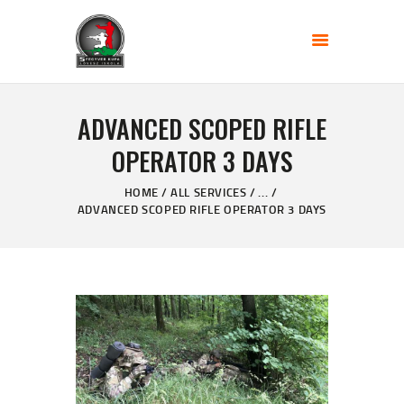
FŐOLDAL
ADVANCED SCOPED RIFLE
KÉPZÉS TÍPUSOK
OPERATOR 3 DAYS
AKTUÁLIS KÉPZÉSEK
HOME
ALL SERVICES
...
SZAKMAI MUNKÁSSÁGOM
ADVANCED SCOPED RIFLE OPERATOR 3 DAYS
INFORMÁCIÓK
5 FEGYVERKUPA