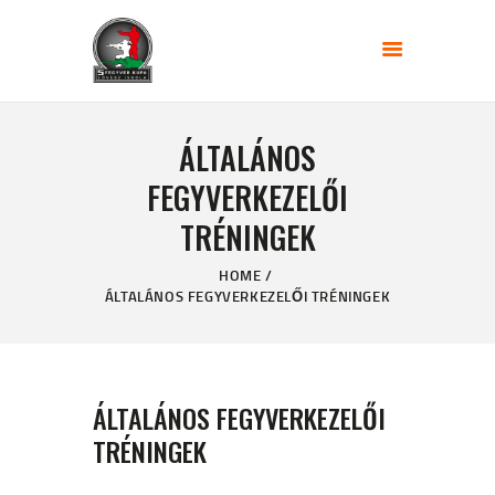
FŐOLDAL
ÁLTALÁNOS
KÉPZÉS TÍPUSOK
FEGYVERKEZELŐI
AKTUÁLIS KÉPZÉSEK
TRÉNINGEK
SZAKMAI
MUNKÁSSÁGOM
HOME
ÁLTALÁNOS FEGYVERKEZELŐI TRÉNINGEK
INFORMÁCIÓK
5 FEGYVERKUPA
ÁLTALÁNOS FEGYVERKEZELŐI
TRÉNINGEK